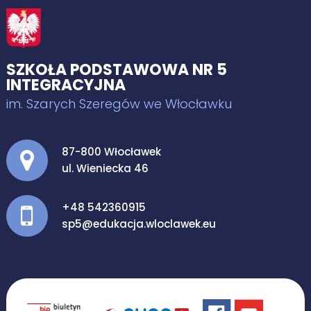
SZKOŁA PODSTAWOWA NR 5
INTEGRACYJNA
im. Szarych Szeregów we Włocławku
Adres pocztowy:
87-800 Włocławek
ul. Wieniecka 46
+48 542360915
sp5@edukacja.wloclawek.eu