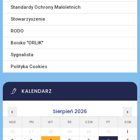
Standardy Ochrony Małoletnich
Stowarzyszenie
RODO
Boisko ''ORLIK''
Sygnalista
Polityka Cookies
KALENDARZ
Sierpień 2026
‹
›
NDZ
PN
WT
ŚR
CZW
PT
SOB
26
27
28
29
30
31
1