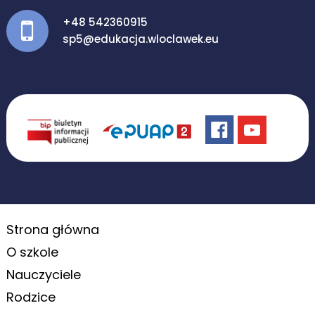
+48 542360915
sp5@edukacja.wloclawek.eu
Strona główna
O szkole
Nauczyciele
Rodzice