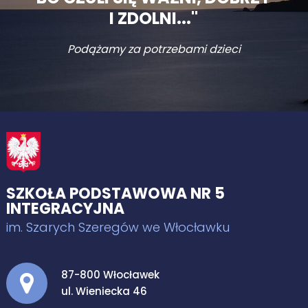
I ZDOLNI..."
Podążamy za potrzebami dzieci
SZKOŁA PODSTAWOWA NR 5
INTEGRACYJNA
im. Szarych Szeregów we Włocławku
Adres pocztowy:
87-800 Włocławek
ul. Wieniecka 46