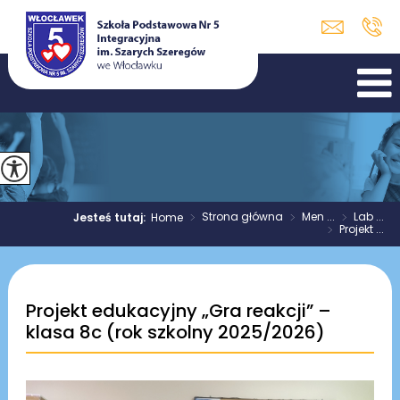
>
Strona główna
>
Men ...
>
Lab ...
Jesteś tutaj:
Home
>
Projekt ...
Projekt edukacyjny „Gra reakcji” –
klasa 8c (rok szkolny 2025/2026)