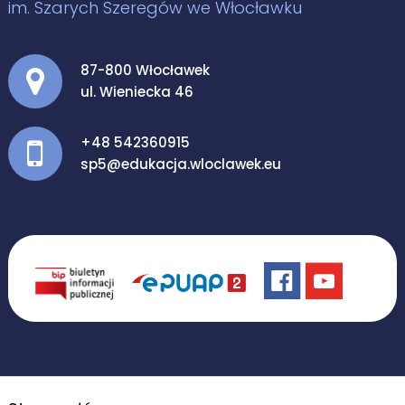
im. Szarych Szeregów we Włocławku
Adres pocztowy:
87-800 Włocławek
ul. Wieniecka 46
+48 542360915
sp5@edukacja.wloclawek.eu