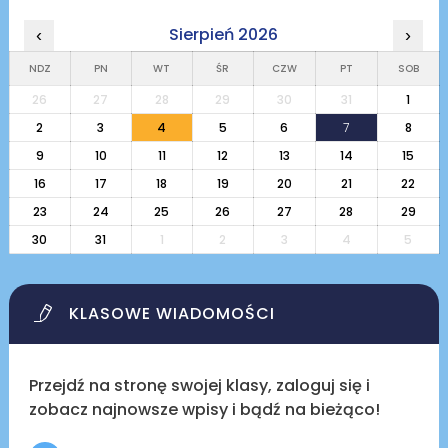
Sierpień 2026
‹
›
NDZ
PN
WT
ŚR
CZW
PT
SOB
26
27
28
29
30
31
1
2
3
4
5
6
7
8
9
10
11
12
13
14
15
16
17
18
19
20
21
22
23
24
25
26
27
28
29
30
31
1
2
3
4
5
KLASOWE WIADOMOŚCI
Przejdź na stronę swojej klasy, zaloguj się i
zobacz najnowsze wpisy i bądź na bieżąco!