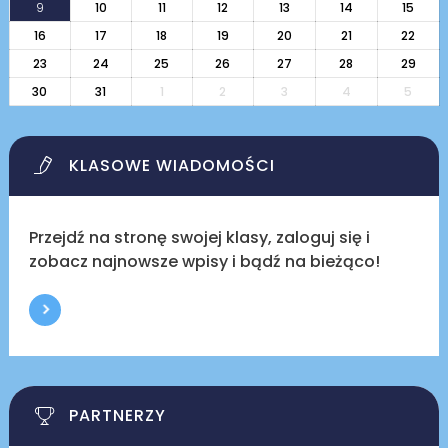
9
10
11
12
13
14
15
16
17
18
19
20
21
22
23
24
25
26
27
28
29
30
31
1
2
3
4
5
KLASOWE WIADOMOŚCI
Przejdź na stronę swojej klasy, zaloguj się i
zobacz najnowsze wpisy i bądź na bieżąco!
PARTNERZY