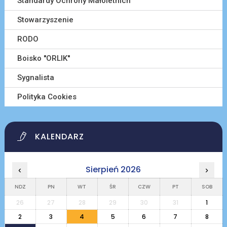
Standardy Ochrony Małoletnich
Stowarzyszenie
RODO
Boisko ''ORLIK''
Sygnalista
Polityka Cookies
KALENDARZ
Sierpień 2026
‹
›
NDZ
PN
WT
ŚR
CZW
PT
SOB
26
27
28
29
30
31
1
2
3
4
5
6
7
8