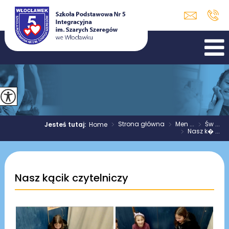
>
Strona główna
>
Men ...
>
Św ...
Jesteś tutaj:
Home
>
Nasz k� ...
Nasz kącik czytelniczy