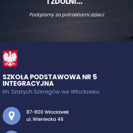
I ZDOLNI..."
Podążamy za potrzebami dzieci
SZKOŁA PODSTAWOWA NR 5
INTEGRACYJNA
im. Szarych Szeregów we Włocławku
Adres pocztowy:
87-800 Włocławek
ul. Wieniecka 46