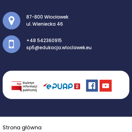
Adres pocztowy:
87-800 Włocławek
ul. Wieniecka 46
+48 542360915
sp5@edukacja.wloclawek.eu
Strona główna