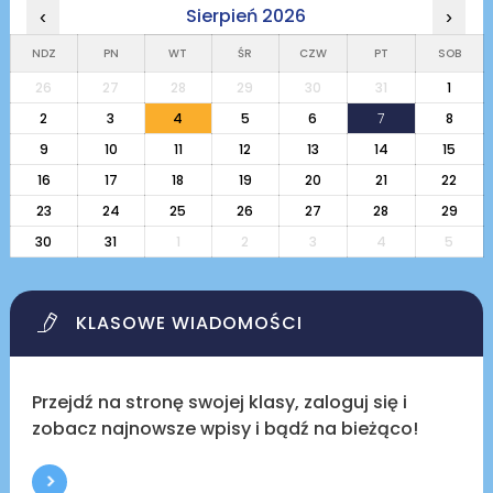
Sierpień 2026
‹
›
NDZ
PN
WT
ŚR
CZW
PT
SOB
26
27
28
29
30
31
1
2
3
4
5
6
7
8
9
10
11
12
13
14
15
16
17
18
19
20
21
22
23
24
25
26
27
28
29
30
31
1
2
3
4
5
KLASOWE WIADOMOŚCI
Przejdź na stronę swojej klasy, zaloguj się i
zobacz najnowsze wpisy i bądź na bieżąco!