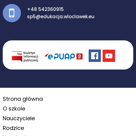
+48 542360915
sp5@edukacja.wloclawek.eu
Strona główna
O szkole
Nauczyciele
Rodzice