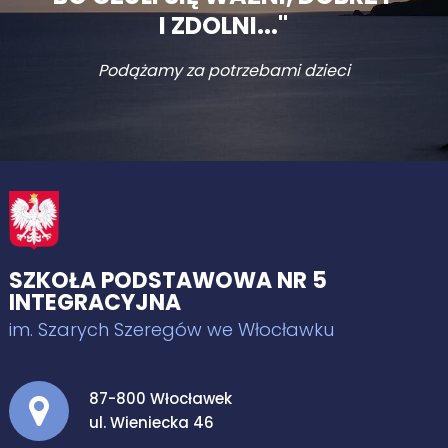
I ZDOLNI..."
Podążamy za potrzebami dzieci
SZKOŁA PODSTAWOWA NR 5
INTEGRACYJNA
im. Szarych Szeregów we Włocławku
Adres pocztowy:
87-800 Włocławek
ul. Wieniecka 46