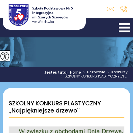
>
Uczniowie
>
Konkursy
Jesteś tutaj:
Home
>
SZKOLNY KONKURS PLASTYCZNY ,,N ...
SZKOLNY KONKURS PLASTYCZNY
,,Najpiękniejsze drzewo''