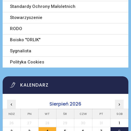
Standardy Ochrony Małoletnich
Stowarzyszenie
RODO
Boisko ''ORLIK''
Sygnalista
Polityka Cookies
KALENDARZ
Sierpień 2026
‹
›
NDZ
PN
WT
ŚR
CZW
PT
SOB
26
27
28
29
30
31
1