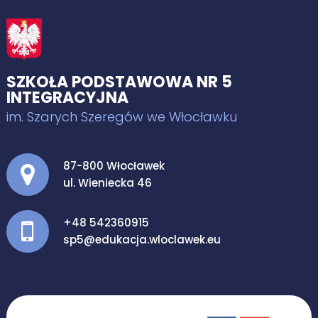
SZKOŁA PODSTAWOWA NR 5
INTEGRACYJNA
im. Szarych Szeregów we Włocławku
Adres pocztowy:
87-800 Włocławek
ul. Wieniecka 46
+48 542360915
sp5@edukacja.wloclawek.eu