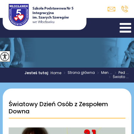
>
Strona główna
>
Men ...
>
Ped ...
Jesteś tutaj:
Home
>
Świato ...
Światowy Dzień Osób z Zespołem
Downa