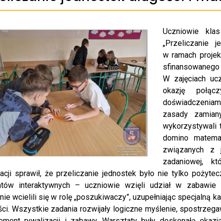
Uczniowie kla
„Przeliczanie 
w ramach projek
sfinansowanego
W zajęciach ucz
okazję połą
doświadczeniam
zasady zamian
wykorzystywali t
domino matemat
związanych z j
zadaniowej, k
zacji sprawił, że przeliczanie jednostek było nie tylko pożyte
tów interaktywnych – uczniowie wzięli udział w zabawie on
ie wcielili się w rolę „poszukiwaczy”, uzupełniając specjalną ka
ści. Wszystkie zadania rozwijały logiczne myślenie, spostrze
ement rywalizacji i zabawy. Warsztaty były doskonałą okaz