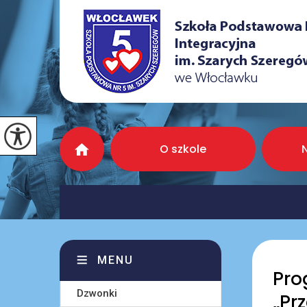
O szkole
MENU
Pro
Dzwonki
„Pr