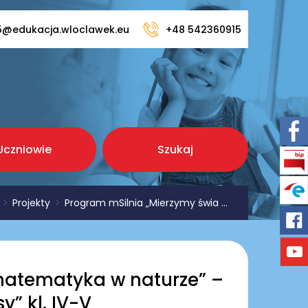
5@edukacja.wloclawek.eu
+48 542360915
Uczniowie
Szukaj
>
Projekty
>
Program mSilnia „Mierzymy świa ...
matematyka w naturze” –
y” kl. IV-V