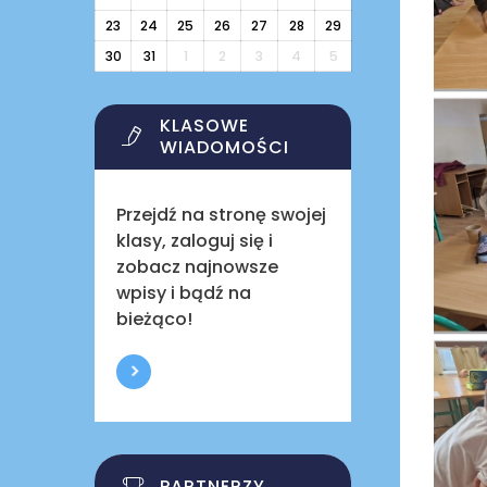
23
24
25
26
27
28
29
30
31
1
2
3
4
5
KLASOWE
WIADOMOŚCI
Przejdź na stronę swojej
klasy, zaloguj się i
zobacz najnowsze
wpisy i bądź na
bieżąco!
PARTNERZY