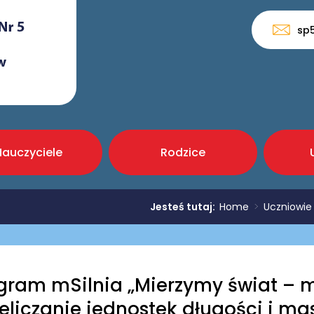
sp
Nauczyciele
Rodzice
Jesteś tutaj:
Home
>
Uczniowie
gram mSilnia „Mierzymy świat – 
zeliczanie jednostek długości i mas