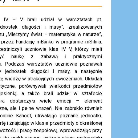
s IV – V brali udział w warsztatach pt.
jednostek długości i masy”, zrealizowanych
tu „Mierzymy świat – matematyka w naturze”,
 przez Fundację mBanku w programie mSilnia.
estniczyli uczniowie klas IV–V, którzy mieli
czyć naukę z zabawą i praktycznymi
i. Podczas warsztatów uczniowie poznawali
y jednostek długości i masy, a następnie
ę wiedzę w atrakcyjnych ćwiczeniach. Układali
yczne, porównywali wielkości przedmiotów
esienią, a także brali udział w sztafecie
tóra dostarczyła wiele emocji – element
czne, ale i pełne wrażeń. Nie zabrakło również
line Kahoot, utrwalając poznane jednostki.
rtę i znajdując w klasie przedmioty o określonej
gawczość i pracę zespołową, wprowadzając przy
ją do praktycznego wykorzystania matematyki