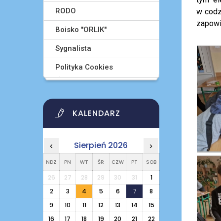
RODO
w codz
zapowi
Boisko ''ORLIK''
Sygnalista
Polityka Cookies
KALENDARZ
Sierpień 2026
‹
›
NDZ
PN
WT
ŚR
CZW
PT
SOB
26
27
28
29
30
31
1
2
3
4
5
6
7
8
9
10
11
12
13
14
15
16
17
18
19
20
21
22