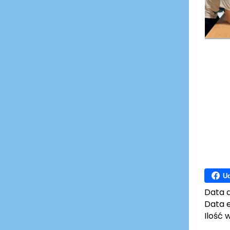
Ud
Data 
Data e
Ilość 