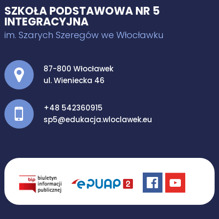
SZKOŁA PODSTAWOWA NR 5
INTEGRACYJNA
im. Szarych Szeregów we Włocławku
Adres pocztowy:
87-800 Włocławek
ul. Wieniecka 46
+48 542360915
sp5@edukacja.wloclawek.eu