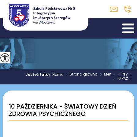
>
Strona główna
>
Men ...
>
Psy ...
Jesteś tutaj:
Home
>
10 PAŹ ...
10 PAŹDZIERNIKA - ŚWIATOWY DZIEŃ
ZDROWIA PSYCHICZNEGO