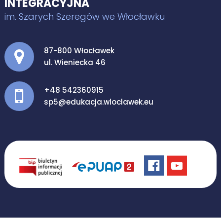
INTEGRACYJNA
im. Szarych Szeregów we Włocławku
Adres pocztowy:
87-800 Włocławek
ul. Wieniecka 46
+48 542360915
sp5@edukacja.wloclawek.eu