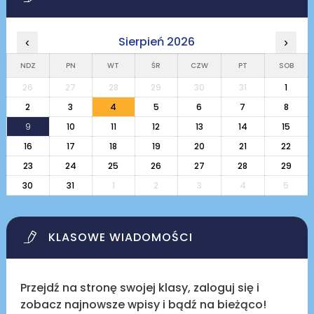
Sierpień 2026
‹
›
NDZ
PN
WT
ŚR
CZW
PT
SOB
26
27
28
29
30
31
1
2
3
4
5
6
7
8
9
10
11
12
13
14
15
16
17
18
19
20
21
22
23
24
25
26
27
28
29
30
31
1
2
3
4
5
KLASOWE WIADOMOŚCI
Przejdź na stronę swojej klasy, zaloguj się i
zobacz najnowsze wpisy i bądź na bieżąco!