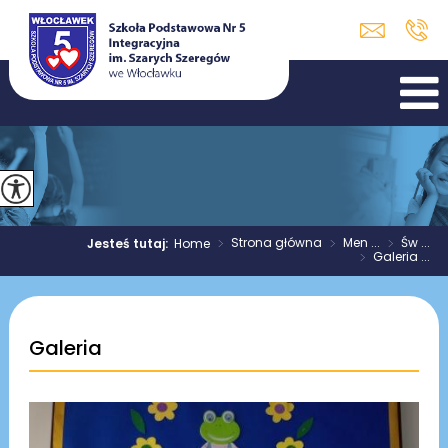
>
Strona główna
>
Men ...
>
Św ...
Jesteś tutaj:
Home
>
Galeria ...
Galeria