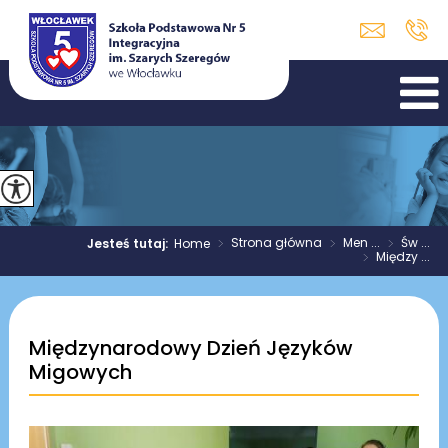
>
Strona główna
>
Men ...
>
Św ...
Jesteś tutaj:
Home
>
Między ...
Międzynarodowy Dzień Języków
Migowych