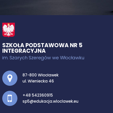
SZKOŁA PODSTAWOWA NR 5
INTEGRACYJNA
im. Szarych Szeregów we Włocławku
Adres pocztowy:
87-800 Włocławek
ul. Wieniecka 46
+48 542360915
sp5@edukacja.wloclawek.eu