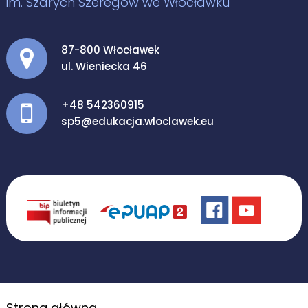
im. Szarych Szeregów we Włocławku
Adres pocztowy:
87-800 Włocławek
ul. Wieniecka 46
+48 542360915
sp5@edukacja.wloclawek.eu
Strona główna