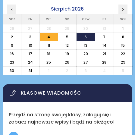
Sierpień 2026
‹
›
NDZ
PN
WT
ŚR
CZW
PT
SOB
26
27
28
29
30
31
1
2
3
4
5
6
7
8
9
10
11
12
13
14
15
16
17
18
19
20
21
22
23
24
25
26
27
28
29
30
31
1
2
3
4
5
KLASOWE WIADOMOŚCI
Przejdź na stronę swojej klasy, zaloguj się i
zobacz najnowsze wpisy i bądź na bieżąco!