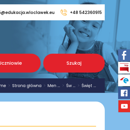
5@edukacja.wloclawek.eu
+48 542360915
Uczniowie
Szukaj
me
>
Strona główna
>
Men ...
>
Św ...
>
Święt ...