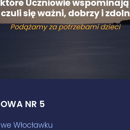
y, które Uczniowie wspominaj
czuli się ważni, dobrzy i zdolni
Podążamy za potrzebami dzieci
OWA NR 5
w we Włocławku