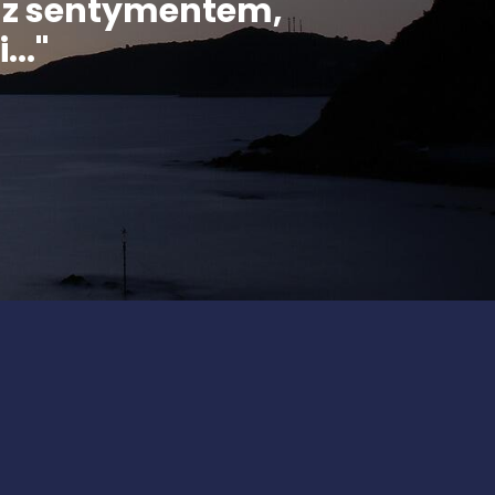
ą z sentymentem,
..."