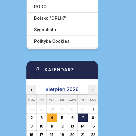
RODO
Boisko ''ORLIK''
Sygnalista
Polityka Cookies
KALENDARZ
Sierpień 2026
‹
›
NDZ
PN
WT
ŚR
CZW
PT
SOB
26
27
28
29
30
31
1
2
3
4
5
6
7
8
9
10
11
12
13
14
15
16
17
18
19
20
21
22