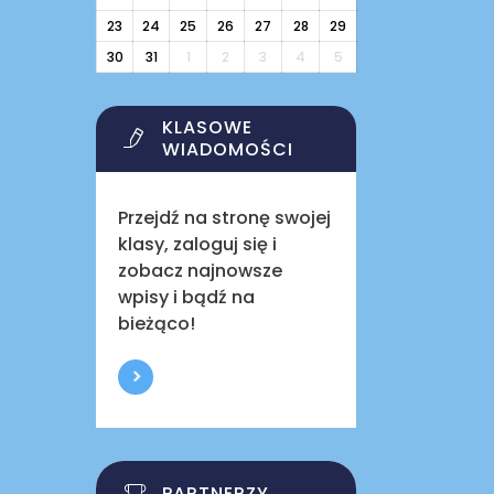
23
24
25
26
27
28
29
30
31
1
2
3
4
5
KLASOWE
WIADOMOŚCI
Przejdź na stronę swojej
klasy, zaloguj się i
zobacz najnowsze
wpisy i bądź na
bieżąco!
PARTNERZY