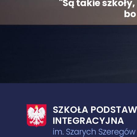
"Są takie szkoł
bo 
SZKOŁA PODSTAW
INTEGRACYJNA
im. Szarych Szeregó