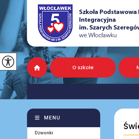
O szkole
MENU
Świ
Dzwonki