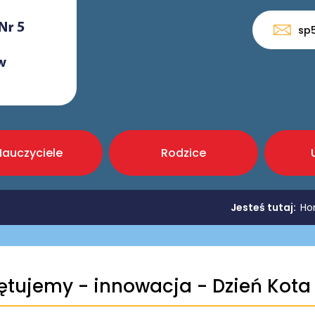
sp
Nauczyciele
Rodzice
Jesteś tutaj:
Ho
ętujemy - innowacja - Dzień Kota