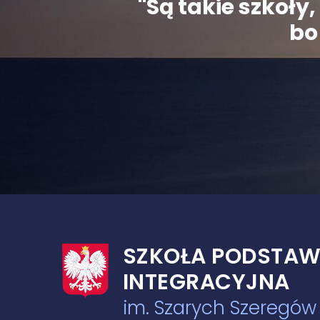
"Są takie szkoł
bo 
SZKOŁA PODSTAW
INTEGRACYJNA
im. Szarych Szeregó