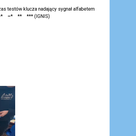
as testów klucza nadający sygnał alfabetem
–
*
–
* ** *** (IGNIS)