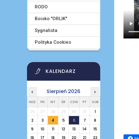
RODO
Boisko ''ORLIK''
Sygnalista
Polityka Cookies
KALENDARZ
Sierpień 2026
‹
›
NDZ
PN
WT
ŚR
CZW
PT
SOB
26
27
28
29
30
31
1
2
3
4
5
6
7
8
9
10
11
12
13
14
15
16
17
18
19
20
21
22
Ud