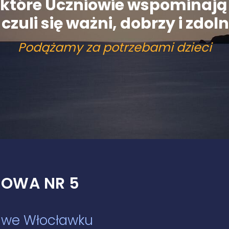
y, które Uczniowie wspominaj
czuli się ważni, dobrzy i zdolni
Podążamy za potrzebami dzieci
OWA NR 5
w we Włocławku