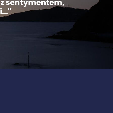
ą z sentymentem,
..."