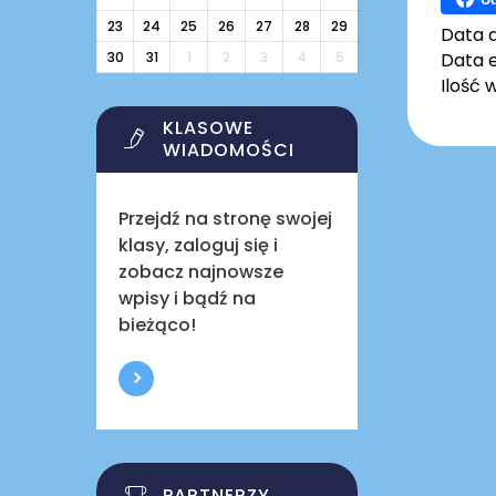
23
24
25
26
27
28
29
Data 
30
31
1
2
3
4
5
Data e
Ilość 
KLASOWE
WIADOMOŚCI
Przejdź na stronę swojej
klasy, zaloguj się i
zobacz najnowsze
wpisy i bądź na
bieżąco!
PARTNERZY