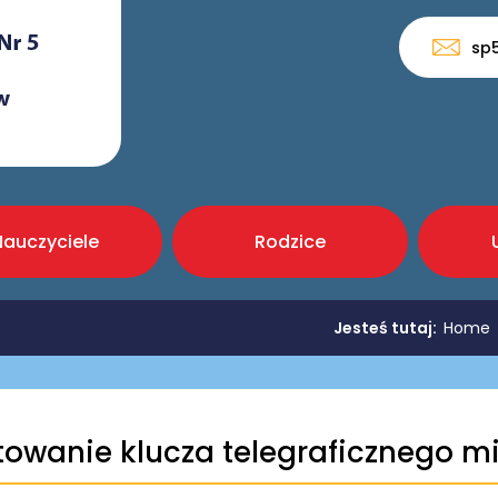
sp
Nauczyciele
Rodzice
Jesteś tutaj:
Home
towanie klucza telegraficznego mi