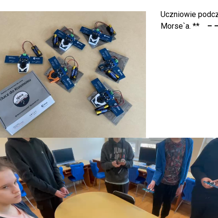
Uczniowie podcz
Morse`a. **
–