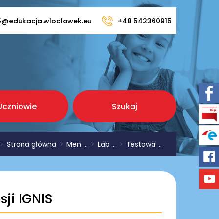
5@edukacja.wloclawek.eu
+48 542360915
Uczniowie
Szukaj
>
Strona główna
>
Men ...
>
Lab ...
>
Testowa ...
sji IGNIS