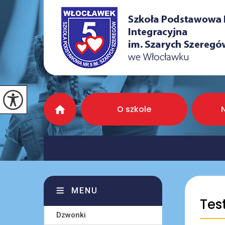
O szkole
MENU
Tes
Dzwonki