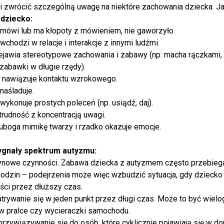
i zwrócić szczególną uwagę na niektóre zachowania dziecka. J
dziecko:
mówi lub ma kłopoty z mówieniem, nie gaworzyło.
chodzi w relacje i interakcje z innymi ludźmi.
jawia stereotypowe zachowania i zabawy (np: macha rączkami
zabawki w długie rzędy).
nawiązuje kontaktu wzrokowego.
naśladuje.
ykonuje prostych poleceń (np. usiądź, daj).
rudność z koncentracją uwagi.
boga mimikę twarzy i rzadko okazuje emocje.
ygnały spektrum autyzmu:
nowe czynności. Zabawa dziecka z autyzmem często przebieg
godzin – podejrzenia może więc wzbudzić sytuacja, gdy dziecko
ści przez dłuższy czas.
rywanie się w jeden punkt przez długi czas. Może to być wielo
 w pralce czy wycieraczki samochodu.
rzywiązywanie się do osób, które cyklicznie pojawiają się w do