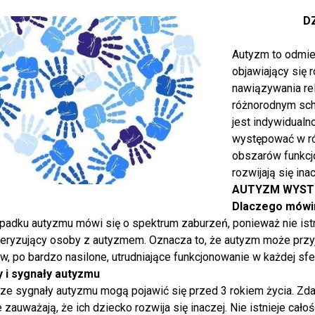
D
Autyzm to odmie
objawiający się 
nawiązywania rel
różnorodnym sc
jest indywidual
występować w ró
obszarów funkcj
rozwijają się inac
AUTYZM WYSTĘ
Dlaczego mówi
padku autyzmu mówi się o spektrum zaburzeń, ponieważ nie ist
teryzujący osoby z autyzmem. Oznacza to, że autyzm może przy
, po bardzo nasilone, utrudniające funkcjonowanie w każdej sfe
 i sygnały autyzmu
ze sygnały autyzmu mogą pojawić się przed 3 rokiem życia. Zda
 zauważają, że ich dziecko rozwija się inaczej. Nie istnieje ca