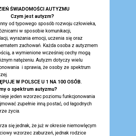
ZIEŃ ŚWIADOMOŚCI AUTYZMU
Czym jest autyzm?
nny od typowego sposób rozwoju człowieka,
różnicami w sposobie komunikacji,
acji, wyrażania emocji, uczenia się oraz
hematem zachowań. Każda osoba z autyzmem
nością, a wymienione wcześniej cechy mogą
żnym natężeniu. Autyzm dotyczy wielu
onowania i sprawia, że osoby ze spektrum
zej.
PUJE W POLSCE U 1 NA 100 OSÓB.
my o spektrum autyzmu?
nieje jeden wzorzec poziomu funkcjonowania
jmować zupełnie inną postać, od łagodnych
rze życia.
rza się jednak, że już w okresie niemowlęcym
łościowy wzorzec zaburzeń, jednak rodzice