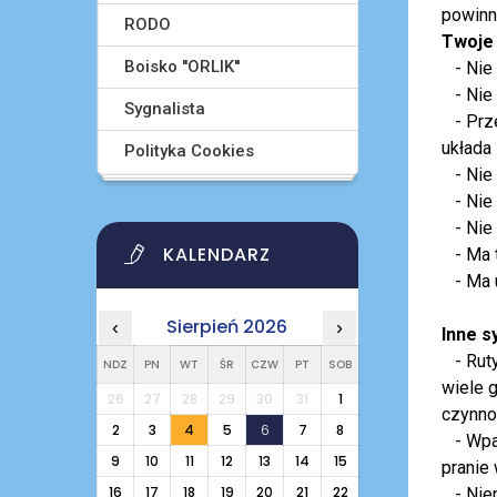
powinn
RODO
Twoje 
Boisko ''ORLIK''
- Nie 
- Nie w
Sygnalista
- Prze
układa 
Polityka Cookies
- Nie 
- Nie 
- Nie w
KALENDARZ
- Ma t
- Ma u
Sierpień 2026
‹
›
Inne s
- Ruty
NDZ
PN
WT
ŚR
CZW
PT
SOB
wiele 
26
27
28
29
30
31
1
czynno
2
3
4
5
6
7
8
- Wpat
9
10
11
12
13
14
15
pranie
16
17
18
19
20
21
22
- Niep