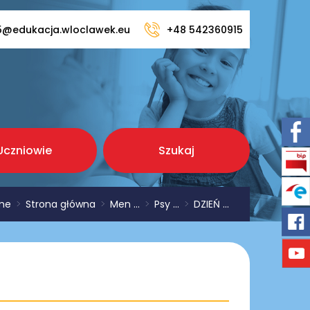
5@edukacja.wloclawek.eu
+48 542360915
Uczniowie
Szukaj
me
>
Strona główna
>
Men ...
>
Psy ...
>
DZIEŃ ...