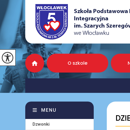
O szkole
MENU
DZI
Dzwonki