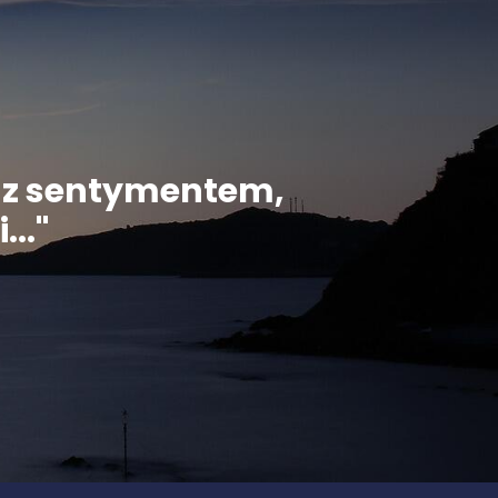
ą z sentymentem,
..."