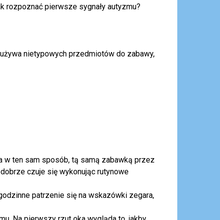
ak rozpoznać pierwsze sygnały autyzmu?
, używa nietypowych przedmiotów do zabawy,
a w ten sam sposób, tą samą zabawką przez
 dobrze czuje się wykonując rutynowe
godzinne patrzenie się na wskazówki zegara,
mu. Na pierwszy rzut oka wygląda to, jakby