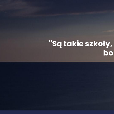
"Są takie szkoł
bo 