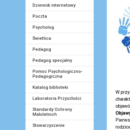
Dziennik internetowy
Poczta
Psycholog
Świetlica
Pedagog
Pedagog specjalny
Pomoc Psychologiczno-
Pedagogiczna
Katalog biblioteki
W przy
Laboratoria Przyszłości
charak
objawów
Standardy Ochrony
Objawy
Małoletnich
Pierws
Stowarzyszenie
rodzice