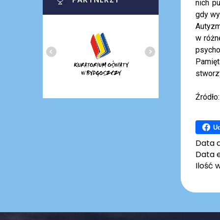
nich p
gdy wy
Autyzm
w różne
psycho
Pamięt
stworz
Źródło:
Ud
Data 
Data e
Ilość 