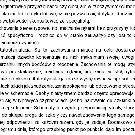
o ignorowało przyjazd babci czy cioci, ale w rzeczywistości moż
cko nie lubi dotyku lub wręcz nie pozwala się dotykać. Rodzic
e wątpliwości skonsultować ze specjalistą.
owania stereotypowe, np. machanie rękami bez przyczyny lub
ść specyficzne i rodzice są w stanie zauważyć czy jest to 
sadniona czynność.
ostymulacja. Są to zachowania mające na celu dostarcz
ymulacji dziecko koncentruje na nich maksimum swojej uwagi
arzaniu innych bodźców z otoczenia. Zachowania te mogą st
yć podskakiwanie, machanie rękami, uderzanie w stół, rytm
nie po okręgu. Autostymulacja może występować w sposób cią
ach takich jak znudzenie, zaniepokojenie lub odczuwanie stresu
e w schemacie. Osoby z autyzmem bardzo często opracowują 
ć się w typowych czynnościach, jak np. nalewanie do szklanki t
amej kolejności. Schematy te często przypominają rytuały, które
e do sklepu, droga do szkoły czy nawet zadawania tego sameg
mej odpowiedzi, za każdym razem, gdy je zadaje. Dodatkowo
ogramu dnia, którego przebieg punkt po punkcie daje im poczuc