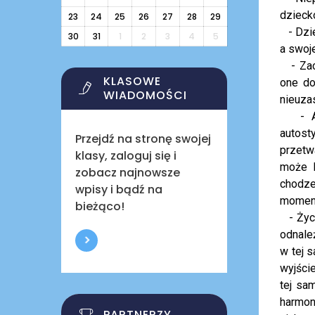
dzieck
23
24
25
26
27
28
29
- Dzie
30
31
1
2
3
4
5
a swoj
- Zach
KLASOWE
one do
WIADOMOŚCI
nieuza
- Aut
autost
Przejdź na stronę swojej
przetw
klasy, zaloguj się i
może b
zobacz najnowsze
chodze
wpisy i bądź na
moment
bieżąco!
- Życi
odnaleź
w tej s
wyjści
tej sa
harmon
PARTNERZY