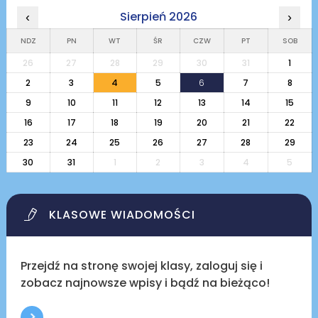
Sierpień 2026
‹
›
NDZ
PN
WT
ŚR
CZW
PT
SOB
26
27
28
29
30
31
1
2
3
4
5
6
7
8
9
10
11
12
13
14
15
16
17
18
19
20
21
22
23
24
25
26
27
28
29
30
31
1
2
3
4
5
KLASOWE WIADOMOŚCI
Przejdź na stronę swojej klasy, zaloguj się i
zobacz najnowsze wpisy i bądź na bieżąco!