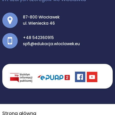
Adres pocztowy:
87-800 Włocławek
ul. Wieniecka 46
+48 542360915
sp5@edukacja.wloclawek.eu
Strona główna