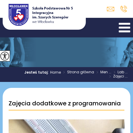
>
Strona główna
>
Men ...
>
Lab ...
Jesteś tutaj:
Home
>
Zajęci ...
Zajęcia dodatkowe z programowania