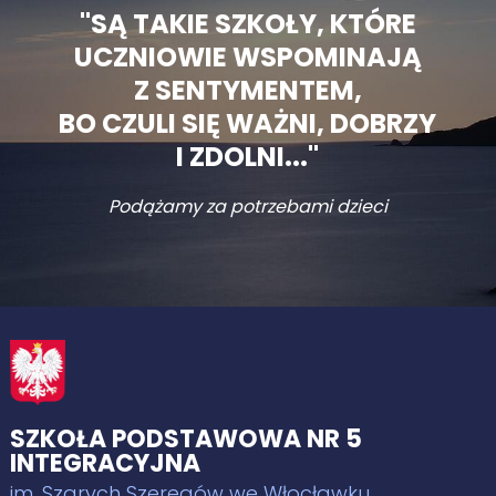
"SĄ TAKIE SZKOŁY, KTÓRE
UCZNIOWIE WSPOMINAJĄ
Z SENTYMENTEM,
BO CZULI SIĘ WAŻNI, DOBRZY
I ZDOLNI..."
Podążamy za potrzebami dzieci
SZKOŁA PODSTAWOWA NR 5
INTEGRACYJNA
im. Szarych Szeregów we Włocławku