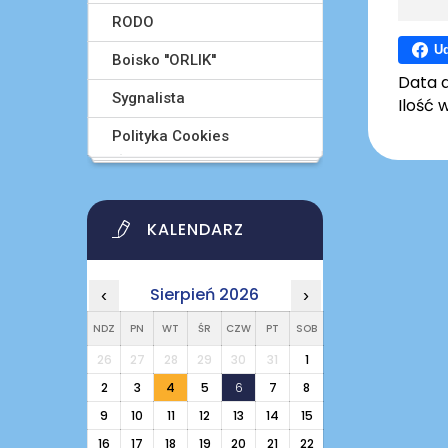
RODO
Ud
Boisko ''ORLIK''
Data 
Sygnalista
Ilość 
Polityka Cookies
KALENDARZ
Sierpień 2026
‹
›
NDZ
PN
WT
ŚR
CZW
PT
SOB
26
27
28
29
30
31
1
2
3
4
5
6
7
8
9
10
11
12
13
14
15
16
17
18
19
20
21
22