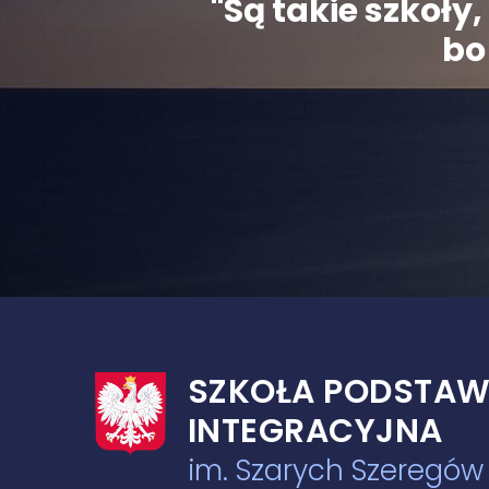
"Są takie szkoł
bo 
SZKOŁA PODSTAW
INTEGRACYJNA
im. Szarych Szeregó