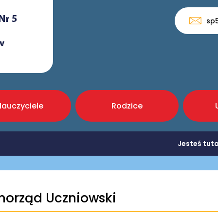
sp
Nauczyciele
Rodzice
Jesteś tut
orząd Uczniowski