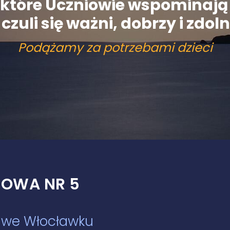
y, które Uczniowie wspominaj
czuli się ważni, dobrzy i zdolni
Podążamy za potrzebami dzieci
OWA NR 5
w we Włocławku