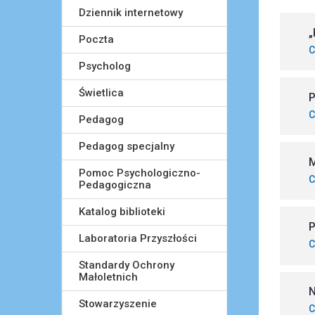
Dziennik internetowy
„
Poczta
C
Psycholog
Świetlica
P
C
Pedagog
Pedagog specjalny
M
Pomoc Psychologiczno-
C
Pedagogiczna
Katalog biblioteki
P
Laboratoria Przyszłości
C
Standardy Ochrony
Małoletnich
N
Stowarzyszenie
C