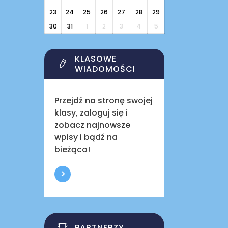
23
24
25
26
27
28
29
30
31
1
2
3
4
5
KLASOWE
WIADOMOŚCI
Przejdź na stronę swojej
klasy, zaloguj się i
zobacz najnowsze
wpisy i bądź na
bieżąco!
PARTNERZY