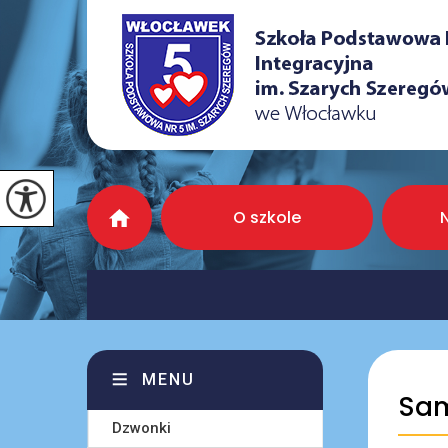
O szkole
MENU
Sam
Dzwonki