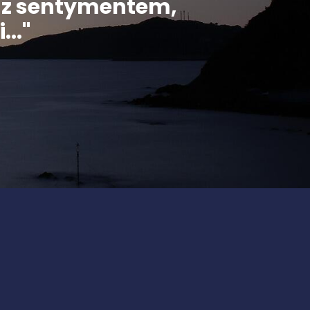
ą z sentymentem,
..."