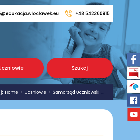
5@edukacja.wloclawek.eu
+48 542360915
Uczniowie
Szukaj
aj:
Home
>
Uczniowie
>
Samorząd Uczniowski ...