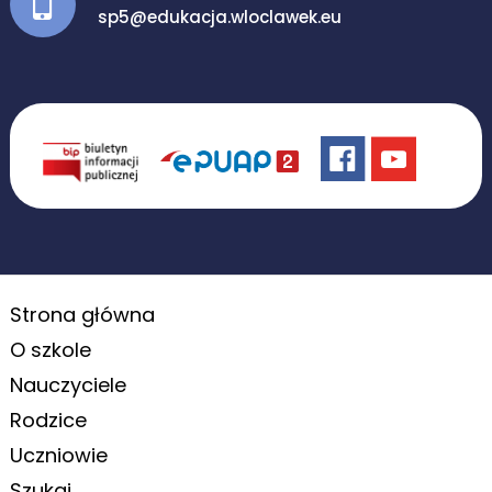
sp5@edukacja.wloclawek.eu
Strona główna
O szkole
Nauczyciele
Rodzice
Uczniowie
Szukaj