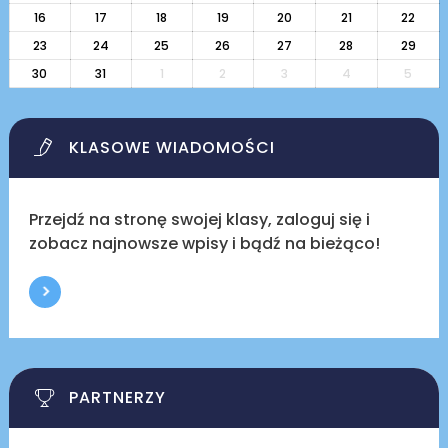
16
17
18
19
20
21
22
23
24
25
26
27
28
29
30
31
1
2
3
4
5
KLASOWE WIADOMOŚCI
Przejdź na stronę swojej klasy, zaloguj się i
zobacz najnowsze wpisy i bądź na bieżąco!
PARTNERZY