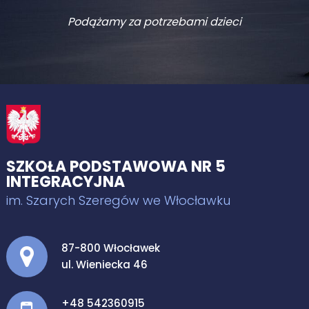
Podążamy za potrzebami dzieci
SZKOŁA PODSTAWOWA NR 5
INTEGRACYJNA
im. Szarych Szeregów we Włocławku
Adres pocztowy:
87-800 Włocławek
ul. Wieniecka 46
+48 542360915