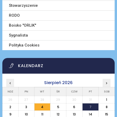
Stowarzyszenie
RODO
Boisko ''ORLIK''
Sygnalista
Polityka Cookies
KALENDARZ
Sierpień 2026
‹
›
NDZ
PN
WT
ŚR
CZW
PT
SOB
26
27
28
29
30
31
1
2
3
4
5
6
7
8
9
10
11
12
13
14
15